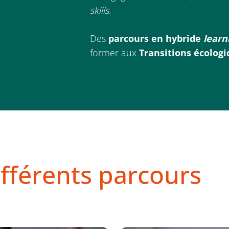
skills.
Des
parcours en hybride
learn
former aux
Transitions écologi
ifférents parcours