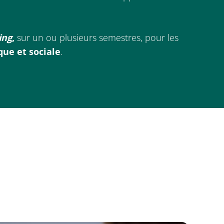
ing
,
sur un ou plusieurs semestres, pour les
que et sociale
.