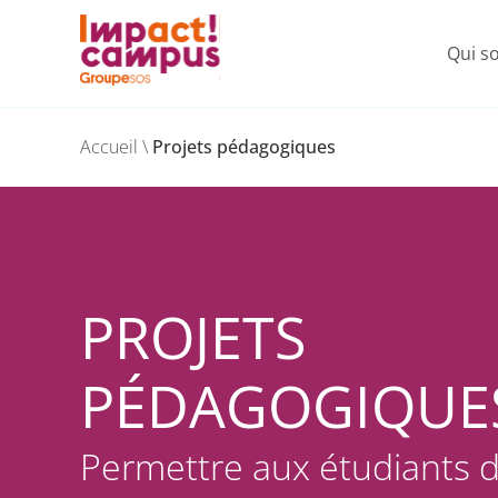
Nos
Qui s
Le
G
Skip
to
Accueil
\
Projets pédagogiques
content
PROJETS
PÉDAGOGIQUE
Permettre aux étudiants 