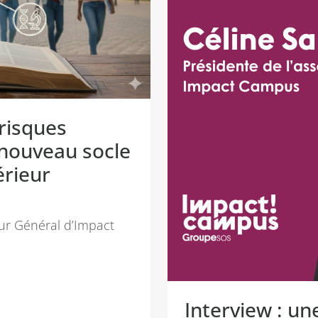
 risques
nouveau socle
érieur
eur Général d’Impact
Interview : un