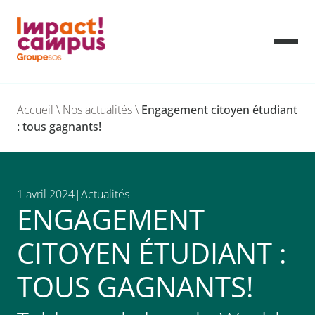
Skip
to
Accueil
\
Nos actualités
\
Engagement citoyen étudiant
content
: tous gagnants!
1 avril 2024
Actualités
ENGAGEMENT
CITOYEN ÉTUDIANT :
TOUS GAGNANTS!