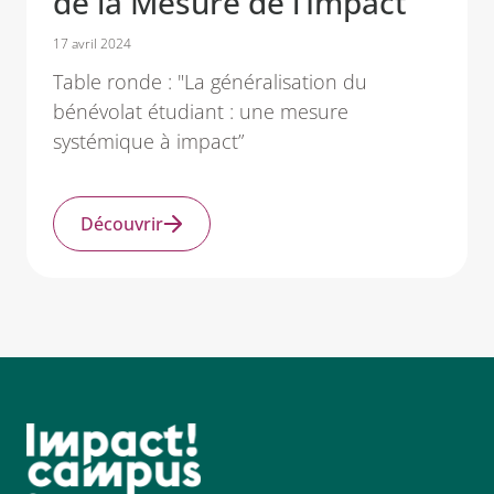
de la Mesure de l’Impact
17 avril 2024
Table ronde : "La généralisation du
bénévolat étudiant : une mesure
systémique à impact”
Découvrir