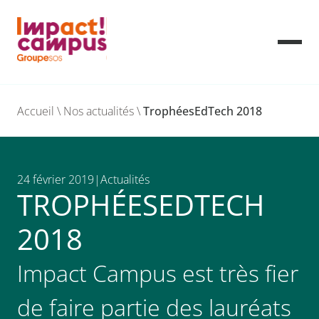
Skip
to
Accueil
\
Nos actualités
\
TrophéesEdTech 2018
content
24 février 2019
Actualités
TROPHÉESEDTECH
2018
Impact Campus est très fier
de faire partie des lauréats