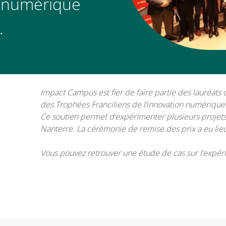
on numérique
.
Impact Campus
est fier de faire partie des lauréats
des
Trophées Franciliens de l’innovation numérique
Ce soutien permet d’expérimenter plusieurs projets 
Nanterre.
La cérémonie de remise des prix a eu lieu
Vous pouvez retrouver une étude de cas sur l’expé