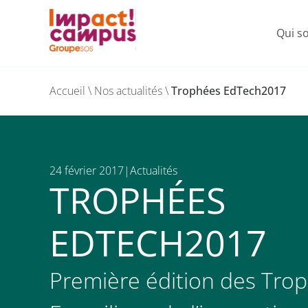
Nos
Qui s
Le
G
Skip
to
Accueil
\
Nos actualités
\
Trophées EdTech2017
content
24 février 2017
Actualités
TROPHÉES
EDTECH2017
Première édition des Tro