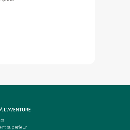
 À L’AVENTURE
ts
ent supérieur