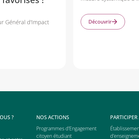
ur Général d'Impact
Découvrir
OUS ?
NOS ACTIONS
PARTICIPER
Programmes d’Engagement
Établissemen
citoyen étudiant
d’enseignem