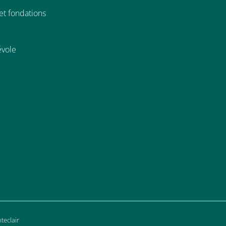
et fondations
évole
teclair