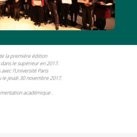
 de la première édition
 dans le supérieur en 2017.
avec l’
Université Paris
 le jeudi
30 novembre
2017
.
rimentation académique .