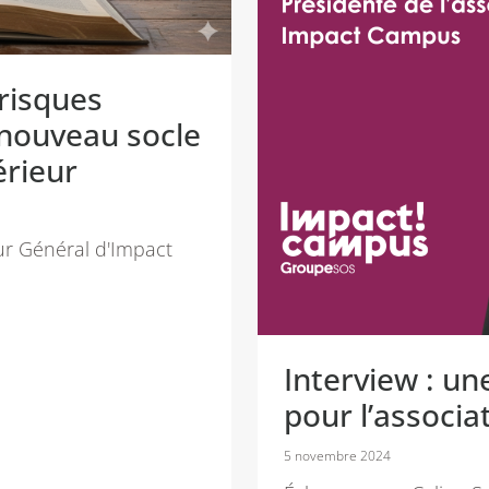
 risques
nouveau socle
érieur
ur Général d'Impact
Interview : un
pour l’associ
5 novembre 2024