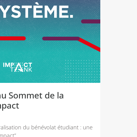
 au Sommet de la
mpact
ralisation du bénévolat étudiant : une
mpact”