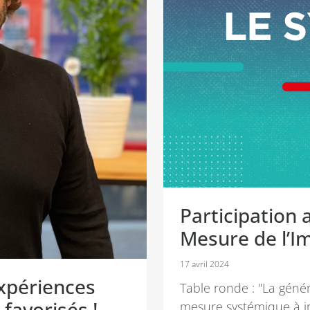
Participation
Mesure de l’I
17 avril 2024
xpériences
Table ronde : "La géné
favorisés !
mesure systémique à i